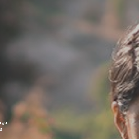
s
argo
la