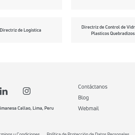
Directriz de Control de Vidr
Directriz de Logística
Plasticos Quebradizos
Contáctanos
Blog
Webmail
imanesa Callao, Lima, Peru
rminos y Condiciones
Política de Protección de Datos Personales