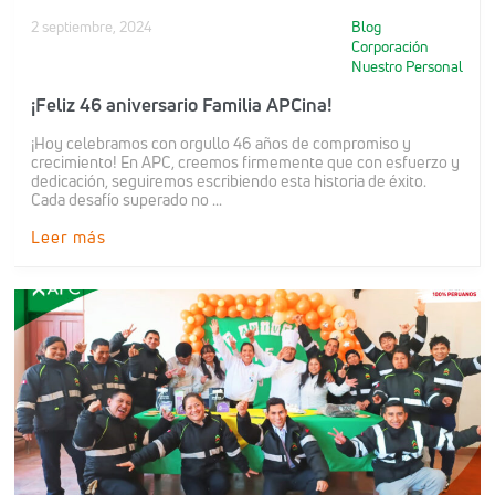
2 septiembre, 2024
Blog
Corporación
Nuestro Personal
¡Feliz 46 aniversario Familia APCina!
¡Hoy celebramos con orgullo 46 años de compromiso y
crecimiento! En APC, creemos firmemente que con esfuerzo y
dedicación, seguiremos escribiendo esta historia de éxito.
Cada desafío superado no ...
Leer más